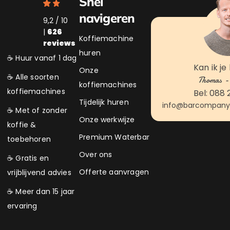
Snel
navigeren
9,2 / 10
|
626
Koffiemachine
reviews
huren
☕ Huur vanaf 1 dag
Kan ik je
Onze
☕ Alle soorten
Thomas - 
koffiemachines
koffiemachines
Bel: 088 
Tijdelijk huren
info@barcompanyk
☕ Met of zonder
Onze werkwijze
koffie &
Premium Waterbar
toebehoren
Over ons
☕ Gratis en
Offerte aanvragen
vrijblijvend advies
☕ Meer dan 15 jaar
ervaring