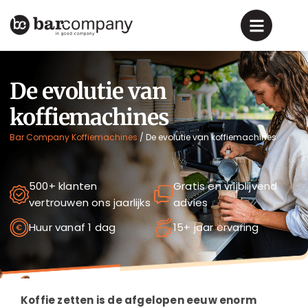
De evolutie van
koffiemachines
Bar Company Koffiemachines
/
De evolutie van koffiemachines
500+ klanten
Gratis en vrijblijvend
vertrouwen ons jaarlijks
advies
Huur vanaf 1 dag
15+ jaar ervaring
Koffie zetten is de afgelopen eeuw enorm