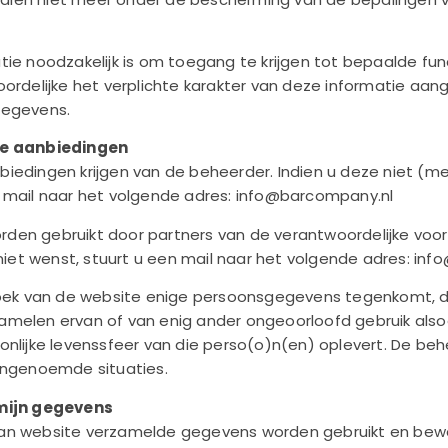
tie noodzakelijk is om toegang te krijgen tot bepaalde fun
oordelijke het verplichte karakter van deze informatie a
gegevens.
le aanbiedingen
iedingen krijgen van de beheerder. Indien u deze niet (m
 mail naar het volgende adres: info@barcompany.nl
den gebruikt door partners van de verantwoordelijke voo
 niet wenst, stuurt u een mail naar het volgende adres: in
zoek van de website enige persoonsgegevens tegenkomt, di
melen ervan of van enig ander ongeoorloofd gebruik also
nlijke levenssfeer van die perso(o)n(en) oplevert. De beh
engenoemde situaties.
rmijn gegevens
an website verzamelde gegevens worden gebruikt en bewa