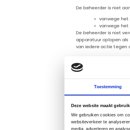
De beheerder is niet aan
vanwege het g
vanwege het 
De beheerder is niet ver
apparatuur oplopen als 
van iedere actie tegen 
Indien de beheerder betr
gerechtigd alle schade di
Artikel 6 – Het verza
Uw gegevens worden ver
Toestemming
persoonsgegevens worden
natuurlijke persoon; als
worden geïdentificeerd
Deze website maakt gebruik
identificatienummer, lo
We gebruiken cookies om cont
zijn voor de fysieke, fys
websiteverkeer te analyseren
De persoonsgegevens di
media, adverteren en analys