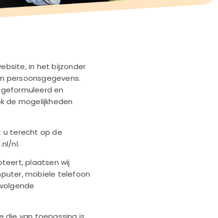
site, in het bijzonder
an persoonsgegevens.
 geformuleerd en
ok de mogelijkheden
 u terecht op de
nl/nl.
teert, plaatsen wij
puter, mobiele telefoon
 volgende
e die van toepassing is