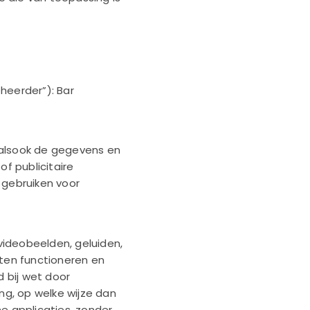
heerder”): Bar
e alsook de gegevens en
f publicitaire
 gebruiken voor
 videobeelden, geluiden,
aten functioneren en
d bij wet door
ng, op welke wijze dan
e applicaties, zonder