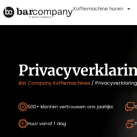
Koffiemachine huren
Privacyverklari
Bar Company Koffiemachines
/
Privacyverklaring
500+ klanten vertrouwen ons jaarlijks
G
Huur vanaf 1 dag
1