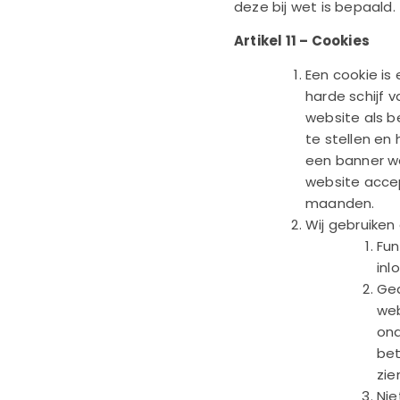
deze bij wet is bepaald.
Artikel 11 – Cookies
Een cookie is
harde schijf 
website als b
te stellen en
een banner wa
website accep
maanden.
Wij gebruiken
Fun
inl
Gea
web
ond
bet
zie
Nie