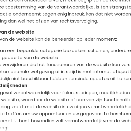
jke toestemming van de verantwoordelijke, is ten strengst
actie onderneemt tegen enig inbreuk, kan dat niet worden
ng dan wel het afzien van rechtsvervolging.
 van de website
van de website kan de beheerder op ieder moment:
an een bepaalde categorie bezoekers schorsen, onderbre
n gedeelte van de website
e verwijderen die het functioneren van de website kan versto
nternationale wetgeving of in strijd is met internet etiquet
jdelijk niet beschikbaar hebben teneinde updates uit te k
rdelijkheden
geval verantwoordelijk voor falen, storingen, moeilijkhede
website, waardoor de website of een van zijn functionalitei
ding zoekt met de website is uw eigen verantwoordelijkheid.
te treffen om uw apparatuur en uw gegevens te bescher
nternet. U bent bovendien zelf verantwoordelijk voor de w
eegt.