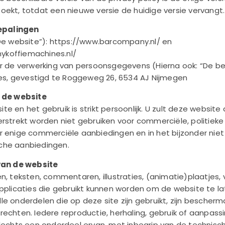
oekt, totdat een nieuwe versie de huidige versie vervangt.
bepalingen
“De website”): https://www.barcompany.nl/ en
koffiemachines.nl/
or de verwerking van persoonsgegevens (Hierna ook: “De be
s, gevestigd te Roggeweg 26, 6534 AJ Nijmegen
t de website
e en het gebruik is strikt persoonlijk. U zult deze websit
rstrekt worden niet gebruiken voor commerciële, politieke o
r enige commerciële aanbiedingen en in het bijzonder niet
che aanbiedingen.
 van de website
n, teksten, commentaren, illustraties, (animatie)plaatjes,
applicaties die gebruikt kunnen worden om de website te l
e onderdelen die op deze site zijn gebruikt, zijn bescherm
echten. Iedere reproductie, herhaling, gebruik of aanpassi
slechts een onderdeel ervan, met inbegrip van de technisch