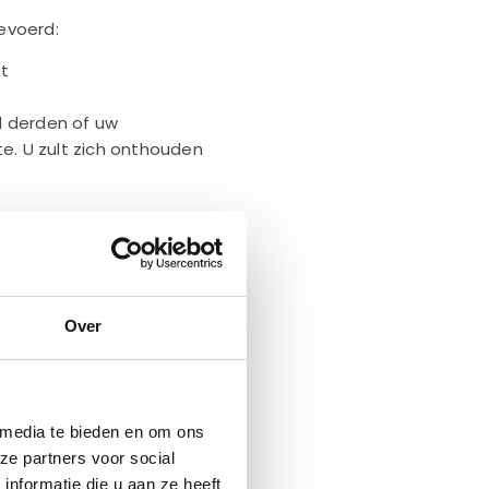
evoerd:
et
l derden of uw
e. U zult zich onthouden
eze website, is hij
n.
erker(s). Onder
Over
identificeerbare
ie direct of indirect kan
naam, een
lementen die kenmerkend
 media te bieden en om ons
 sociale identiteit.
ze partners voor social
ebruikt door de
nformatie die u aan ze heeft