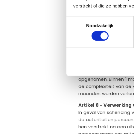
beheerder voor het onde
verstrekt of die ze hebben v
bestellingen.
Toestemmingsselectie
Artikel 7 – Uw rechten
Noodzakelijk
Op grond van artikel 13 l
persoonsgegevens of be
verwerking bezwaar te 
uitoefenen door contac
Ieder verzoek daartoe d
uw handtekening heeft 
opgenomen. Binnen 1 maa
de complexiteit van de 
maanden worden verlen
Artikel 8 – Verwerkin
In geval van schending 
de autoriteiten persoo
hen verstrekt na een uit
persoonsgegevens mitsd