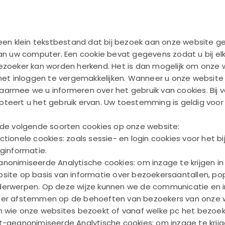
 een klein tekstbestand dat bij bezoek aan onze website g
van uw computer. Een cookie bevat gegevens zodat u bij e
ezoeker kan worden herkend. Het is dan mogelijk om onze w
 het inloggen te vergemakkelijken. Wanneer u onze website 
armee we u informeren over het gebruik van cookies. Bij v
teert u het gebruik ervan. Uw toestemming is geldig voor
 de volgende soorten cookies op onze website:
ctionele cookies: zoals sessie- en login cookies voor het b
oginformatie.
nonimiseerde Analytische cookies: om inzage te krijgen i
site op basis van informatie over bezoekersaantallen, pop
erwerpen. Op deze wijze kunnen we de communicatie en i
er afstemmen op de behoeften van bezoekers van onze w
n wie onze websites bezoekt of vanaf welke pc het bezoek
t-geanonimiseerde Analytische cookies: om inzage te krij