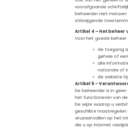
voorafgaande schrifteli
beheerder niet meteen 
stilzwijgende toestemmi
Artikel 4 – Het beheer
Voor het goede beheer 
de toegang a
gehele of ee
alle informati
nationale of i
de website ti
Artikel 5 – Verantwoo
De beheerder is in geen 
het functioneren van de 
De wijze waarop u verbin
geschikte maatregelen 
virusaanvallen op het i
die u op internet raadpl