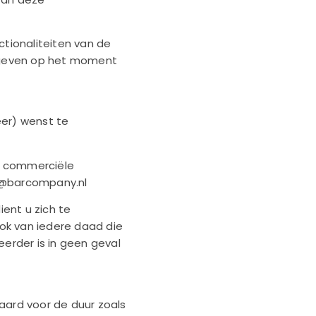
ctionaliteiten van de
angeven op het moment
eer) wenst te
r commerciële
fo@barcompany.nl
ent u zich te
ok van iedere daad die
eerder is in geen geval
ard voor de duur zoals