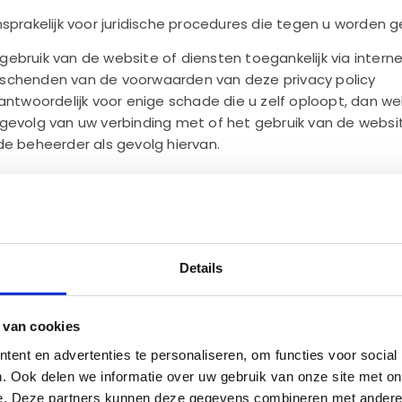
sprakelijk voor juridische procedures die tegen u worden g
ebruik van de website of diensten toegankelijk via intern
schenden van de voorwaarden van deze privacy policy
antwoordelijk voor enige schade die u zelf oploopt, dan we
gevolg van uw verbinding met of het gebruik van de websit
de beheerder als gevolg hiervan.
okken raakt bij een geschil als gevolg van uw gebruik van d
e hij dientengevolge lijdt en nog zal lijden op u te verhale
melen van gegevens
zameld door Koffiemachines huren. en (een) externe verw
Details
 verstaan: alle informatie over een geïdentificeerde of 
 identificeerbaar wordt beschouwd een natuurlijke persoon d
, met name aan de hand van een identificator zoals een 
 van cookies
catiegegevens, een online identificator of een of meer e
ent en advertenties te personaliseren, om functies voor social
iologische, genetische, psychische, economische, culturele of
. Ook delen we informatie over uw gebruik van onze site met on
e op de website worden verzameld worden hoofdzakelijk g
e. Deze partners kunnen deze gegevens combineren met andere i