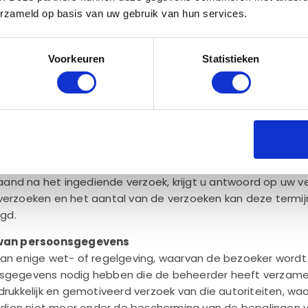
rhouden van relaties met u en indien aan de orde voor h
erzameld op basis van uw gebruik van hun services.
 met betrekking tot uw gegevens
Voorkeuren
Statistieken
id 2 sub b AVG heeft eenieder recht op inzage van en rectifi
perking van de hem betreffende verwerking, alsmede het
maken en het recht op gegevensoverdraagbaarheid. U kun
t met ons op te nemen via info@barcompany.nl
ient te worden vergezeld van een kopie van een geldig ide
gezet en onder vermelding van het adres waarop er met 
nd na het ingediende verzoek, krijgt u antwoord op uw ver
verzoeken en het aantal van de verzoeken kan deze termij
gd.
g van persoonsgegevens
van enige wet- of regelgeving, waarvan de bezoeker word
nsgegevens nodig hebben die de beheerder heeft verzame
drukkelijk en gemotiveerd verzoek van die autoriteiten, w
ien niet meer onder de bescherming van de bepalingen 