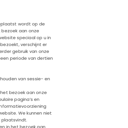
eplaatst wordt op de
lk bezoek aan onze
ebsite speciaal op u in
bezoekt, verschijnt er
erder gebruik van onze
 een periode van dertien
ijhouden van sessie- en
n het bezoek aan onze
ulaire pagina’s en
nformatievoorziening
ebsite. We kunnen niet
 plaatsvindt.
gen in het bezoek aan