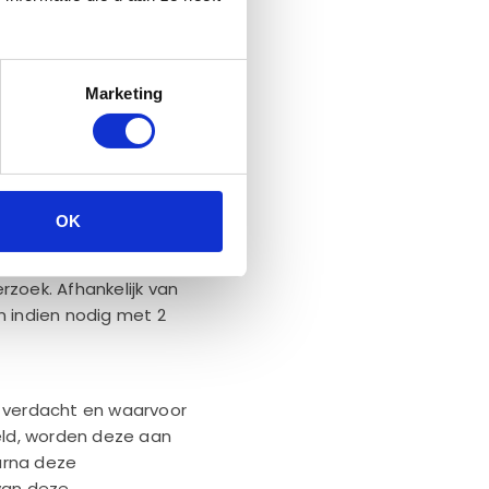
et verwerken van uw
Marketing
catie of wissing van zijn
 recht tegen de
t deze rechten
OK
ntiteitsbewijs, waarop u
u contact kan worden
zoek. Afhankelijk van
n indien nodig met 2
t verdacht en waarvoor
ld, worden deze aan
aarna deze
van deze