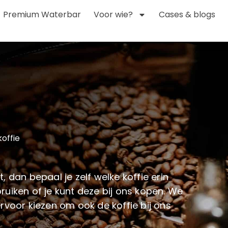
Premium Waterbar
Voor wie?
Cases & blogs
offie
 dan bepaal je zelf welke koffie erin
uiken of je kunt deze bij ons kopen. We
rvoor kiezen om ook de koffie bij ons