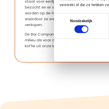
staat voor eerlijke prijzen. Alle koffieboeren zi
verstrekt of die ze hebben v
bezocht en er vindt nog steeds nauw contac
worden op de hoogte gehouden van de prijz
Toestemmingsselectie
waardoor ze weten wat een eerlijke prijs is o
Noodzakelijk
verkopen.
De Bar Company koffieblend is dus goed voor
milieu als voor de koffieboeren. Op die mani
koffie uit onze koffiemachine nog lekkerder!