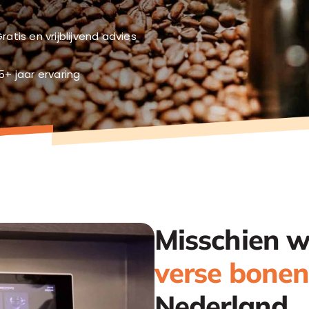
ratis en vrijblijvend advies
5+ jaar ervaring
Misschien w
verse bonen
Nederland