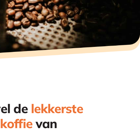
el de
lekkerste
koffie
van