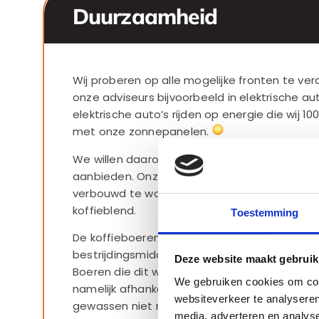
Duurzaamheid
Wij proberen op alle mogelijke fronten te ver
onze adviseurs bijvoorbeeld in elektrische au
elektrische auto’s rijden op energie die wij 1
met onze zonnepanelen.
We willen daarom ook meer dan alleen maar s
aanbieden. Onze koffie dient dus ook duurzaa
verbouwd te worden. En dat is gelukt met d
koffieblend.
Toestemming
De koffieboeren waar wij mee werken gebruik
bestrijdingsmiddelen, daar deze zeer slecht zi
Deze website maakt gebruik
Boeren die dit wel doen kunnen niet meer ter
We gebruiken cookies om cont
namelijk afhankelijk van deze bestrijdingsm
websiteverkeer te analyseren
gewassen niet meer zonder kunnen. Onze kof
media, adverteren en analys