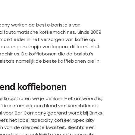
mpany werken de beste barista’s van
lfautomatische koffiemachines. Sinds 2009
 marktleider in het verzorgen van koffie op
ou een geheimpje verklappen; dit komt niet
achines. De koffiebonen die de barista’s
arista’s namelijk de beste koffiebonen die in
end koffiebonen
e koop’ horen we je denken. Het antwoord is;
ffie is namelijk een blend van verschillende
l voor Bar Company gebrand wordt bij Brinks
ft het label ‘specialty coffee’. Specialty
 van de allerbeste kwaliteit. Slechts een
ieproductie wereldwijd mag zich speciality