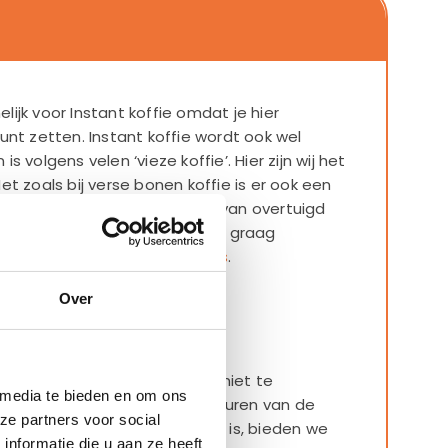
ijk voor Instant koffie omdat je hier
unt zetten. Instant koffie wordt ook wel
 volgens velen ‘vieze koffie’. Hier zijn wij het
t zoals bij verse bonen koffie is er ook een
t bij instant koffie. Wij zijn er van overtuigd
kker kan zijn en we laten je dit graag
r onze
instant koffiemachines
.
Over
je koffie?
l koffieboeren hoeven wij het niet te
 media te bieden en om ons
 Het draait bij ons om het verhuren van de
ze partners voor social
e koffie dus een bij-product is, bieden we
nformatie die u aan ze heeft