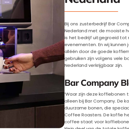
Bij ons zusterbedrijf Bar Co
Nederland met de mooiste ha
is het bedrijf uitgegroeid tot
evenementen. En wij kunnen j
alléén door de goede koffiem
gebruiken zijn volgens vele b
Nederland verkrijgbaar zijn.
Bar Company Bl
‘Waar zijn deze koffiebonen t
alleen bij Bar Company. De ko
duurzame bonen, die speciaa
Coffee Roasters. De koffie hee
coffee staat voor koffiebonen
klein deel van de totale koff