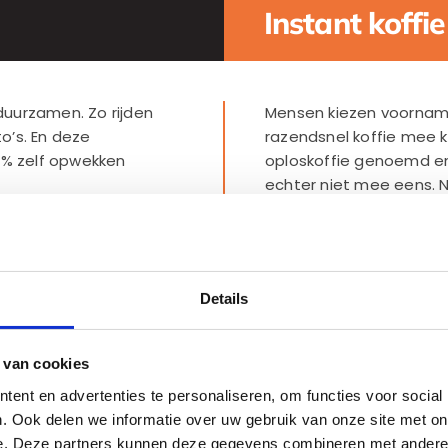
Instant koffie
duurzamen. Zo rijden
Mensen kiezen voornamel
to’s. En deze
razendsnel koffie mee k
00% zelf opwekken
oploskoffie genoemd en is
echter niet mee eens. Ne
enorm verschil in kwalitei
uper lekkere koffie
dat instant koffie ook le
m en eerlijk
proeven. Lees meer ove
e Bar Company
Details
en geen giftige
Wat kost een kop
jn voor het milieu.
 van cookies
In tegenstelling tot vee
ug. Ze raken
ent en advertenties te personaliseren, om functies voor social
verdienen op de koffie.
iddelen omdat de
. Ook delen we informatie over uw gebruik van onze site met on
koffiemachines. Omdat d
fiebrander Brinks
e. Deze partners kunnen deze gegevens combineren met andere i