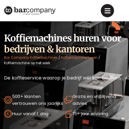
Koffiemachines huren voor
bedrijven & kantoren
Bar Company Koffiemachines
/
Koffiemachine huren
/
Koffiemachine op het werk
De koffieservice waarop je bedrijf wél kan bouwen.
500+ klanten
Gratis en vrijblijvend
vertrouwen ons jaarlijks
advies
Huur vanaf 1 dag
15+ jaar ervaring