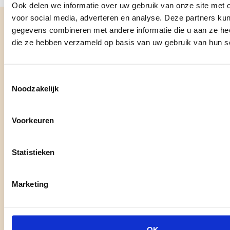
Ook delen we informatie over uw gebruik van onze site met 
voor social media, adverteren en analyse. Deze partners ku
gegevens combineren met andere informatie die u aan ze heef
Veelgestelde
vragen
die ze hebben verzameld op basis van uw gebruik van hun s
Welke soorten koffiemachines kan ik
Toestemmingsselectie
huren voor kantoor?
Noodzakelijk
Wat zit er standaard bij een
Voorkeuren
huurcontract inbegrepen?
Hoeveel koffies per dag kan de
Statistieken
machine aan?
Kun je ook thee of specialiteiten
Marketing
(cappuccino, latte) maken?
Hoe snel is levering en installatie
geregeld?
OK