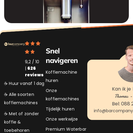
Snel
navigeren
9,2 / 10
|
626
Koffiemachine
reviews
huren
☕ Huur vanaf 1 dag
Kan ik je
Onze
☕ Alle soorten
Thomas - 
koffiemachines
koffiemachines
Bel: 088 
Tijdelijk huren
info@barcompanyk
☕ Met of zonder
Onze werkwijze
koffie &
Premium Waterbar
toebehoren