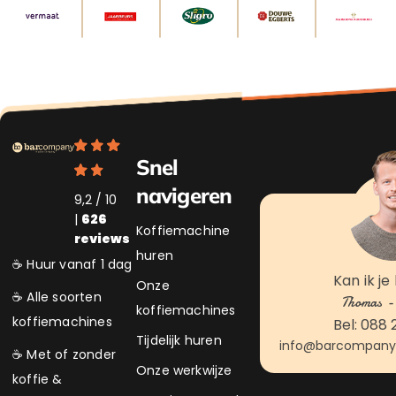
Snel
navigeren
9,2 / 10
|
626
Koffiemachine
reviews
huren
☕ Huur vanaf 1 dag
Kan ik je
Onze
☕ Alle soorten
Thomas - 
koffiemachines
koffiemachines
Bel: 088 
Tijdelijk huren
info@barcompanyk
☕ Met of zonder
Onze werkwijze
koffie &