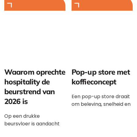
Waarom oprechte
Pop-up store met
hospitality de
koffieconcept
beurstrend van
Een pop-up store draait
2026 is
om beleving, snelheid en
impact. Precies daarom
Op een drukke
is een sterk
beursvloer is aandacht
koffieconcept een
schaars. Vrijwel iedere
slimme toevoeging