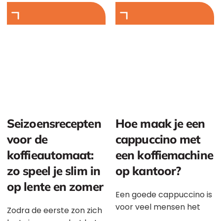
stand heeft een scherm,
een flyer, een giveaway
of een salespitch. Juist
daarom wint in 2026 niet
degene die het hardst
roept, maar degene die
bezoekers het best laat
voelen dat ze welkom
zijn.
Seizoensrecepten
Hoe maak je een
voor de
cappuccino met
koffieautomaat:
een koffiemachine
zo speel je slim in
op kantoor?
op lente en zomer
Een goede cappuccino is
voor veel mensen het
Zodra de eerste zon zich
koffiemoment van de