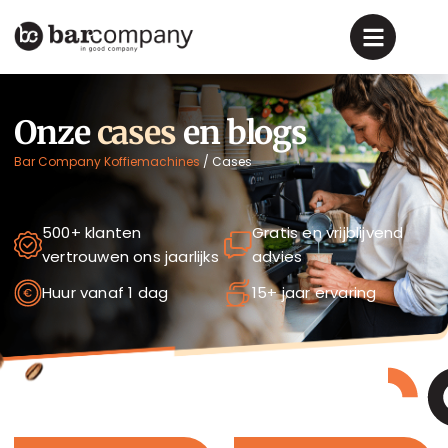
Onze
cases
en blogs
Bar Company Koffiemachines
/
Cases
500+ klanten
Gratis en vrijblijvend
vertrouwen ons jaarlijks
advies
Huur vanaf 1 dag
15+ jaar ervaring