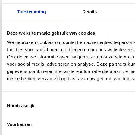
Kom erachter welke
zwarte koffie zetten. Of
melksoorten het beste
Toestemming
Details
het nu gaat om een
werken in een zakelijke
koffiecorner op kantoor,
koffiemachine.
een beursstand of een
Deze website maakt gebruik van cookies
groot evenement, de
1
2
3
4
5
We gebruiken cookies om content en advertenties te persona
koffiesoorten die je
functies voor social media te bieden en om ons websiteverke
aanbiedt bepalen voor
Ook delen we informatie over uw gebruik van onze site met 
een groot deel de
voor social media, adverteren en analyse. Deze partners ku
beleving van je gasten.
gegevens combineren met andere informatie die u aan ze heef
Klaar om jouw koffievoorziening te
die ze hebben verzameld op basis van uw gebruik van hun s
upgraden?
Toestemmingsselectie
Neem contact op en ontdek wat wij
Noodzakelijk
voor je kunnen betekenen.
Voorkeuren
Vraag direct offerte aan