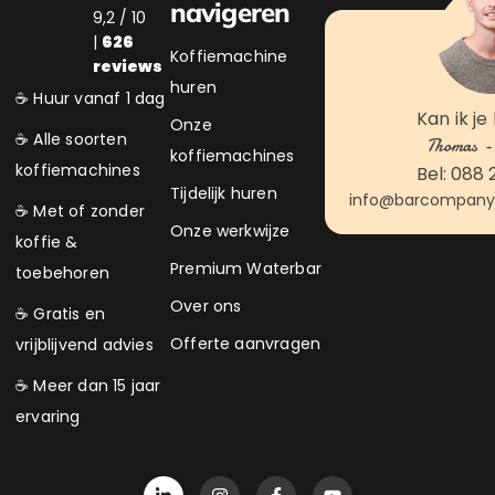
navigeren
9,2 / 10
|
626
Koffiemachine
reviews
huren
☕ Huur vanaf 1 dag
Kan ik je
Onze
☕ Alle soorten
Thomas - 
koffiemachines
koffiemachines
Bel: 088 
Tijdelijk huren
info@barcompanyk
☕ Met of zonder
Onze werkwijze
koffie &
Premium Waterbar
toebehoren
Over ons
☕ Gratis en
Offerte aanvragen
vrijblijvend advies
☕ Meer dan 15 jaar
ervaring