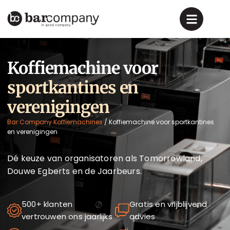
Koffiemachine voor
sportkantines en
verenigingen
Bar Company Koffiemachines
/
Koffiemachine voor sportkantines
en verenigingen
Dé keuze van organisatoren als Tomorrowland,
Douwe Egberts en de Jaarbeurs.
500+ klanten
Gratis en vrijblijvend
vertrouwen ons jaarlijks
advies