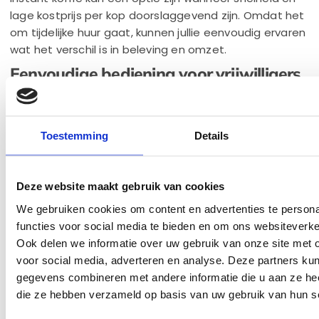
lage kostprijs per kop doorslaggevend zijn. Omdat het
om tijdelijke huur gaat, kunnen jullie eenvoudig ervaren
wat het verschil is in beleving en omzet.
Eenvoudige bediening voor vrijwilligers
In de kantine werken vaak wisselende vrijwilligers, van
jeugdleden tot senioren. De machine moet dus
Toestemming
Details
eenvoudig te bedienen zijn.
Onze machines:
werken met duidelijke knoppen of touchscreen
Deze website maakt gebruik van cookies
hebben automatische spoel en
reinigingsprogramma’s
We gebruiken cookies om content en advertenties te persona
kunnen met watertank worden ingezet zonder
functies voor social media te bieden en om ons websiteverke
vaste wateraansluiting
Ook delen we informatie over uw gebruik van onze site met 
Vooraf geven wij een korte uitleg. Binnen enkele
voor social media, adverteren en analyse. Deze partners ku
minuten kan iedere vrijwilliger zelfstandig koffie zetten.
gegevens combineren met andere informatie die u aan ze heef
die ze hebben verzameld op basis van uw gebruik van hun s
Zoek jij een koffiemachine voor op kantoor? Kijk dan