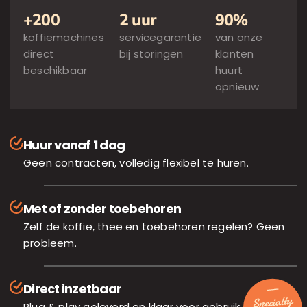
+200
2 uur
90%
koffiemachines
servicegarantie
van onze
direct
bij storingen
klanten
beschikbaar
huurt
opnieuw
Huur vanaf 1 dag
Geen contracten, volledig flexibel te huren.
Met of zonder toebehoren
Zelf de koffie, thee en toebehoren regelen? Geen
probleem.
Direct inzetbaar
Plug & play geleverd en klaar voor gebruik.