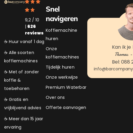
Snel
navigeren
9,2 / 10
|
626
Koffiemachine
reviews
huren
☕ Huur vanaf 1 dag
Kan ik je
Onze
☕ Alle soorten
Thomas - 
koffiemachines
koffiemachines
Bel: 088 
Tijdelijk huren
info@barcompanyk
☕ Met of zonder
Onze werkwijze
koffie &
Premium Waterbar
toebehoren
Over ons
☕ Gratis en
Offerte aanvragen
vrijblijvend advies
☕ Meer dan 15 jaar
ervaring