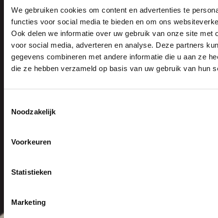
We gebruiken cookies om content en advertenties te persona
functies voor social media te bieden en om ons websiteverke
Ook delen we informatie over uw gebruik van onze site met 
Ondersteuning & snelle service
voor social media, adverteren en analyse. Deze partners ku
Bij storingen zorgen wij binnen 2 uur voor een
gegevens combineren met andere informatie die u aan ze heef
oplossing.
die ze hebben verzameld op basis van uw gebruik van hun s
Toestemmingsselectie
Koffiemachine wordt opgehaald
Noodzakelijk
Na afloop van de huurperiode halen we de
koffiemachine weer bij je op.
Voorkeuren
Statistieken
Vraag een vrijblijvende offerte aan
Marketing