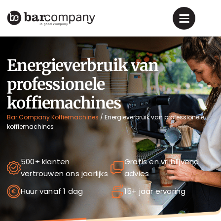
Energieverbruik van
professionele
koffiemachines
Bar Company Koffiemachines
/
Energieverbruik van professionele
koffiemachines
500+ klanten
Gratis en vrijblijvend
vertrouwen ons jaarlijks
advies
Huur vanaf 1 dag
15+ jaar ervaring