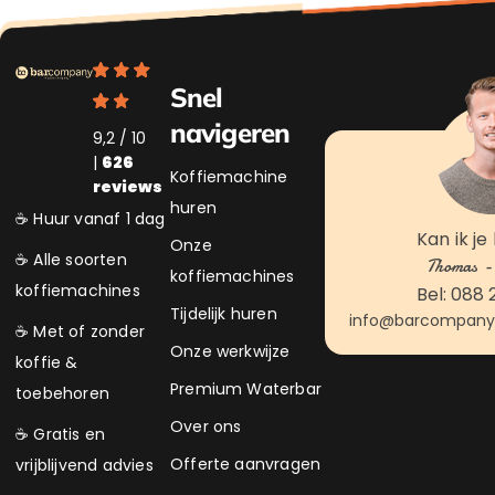
Snel
navigeren
9,2 / 10
|
626
Koffiemachine
reviews
huren
☕ Huur vanaf 1 dag
Kan ik je
Onze
☕ Alle soorten
Thomas - 
koffiemachines
koffiemachines
Bel: 088 
Tijdelijk huren
info@barcompanyk
☕ Met of zonder
Onze werkwijze
koffie &
Premium Waterbar
toebehoren
Over ons
☕ Gratis en
Offerte aanvragen
vrijblijvend advies