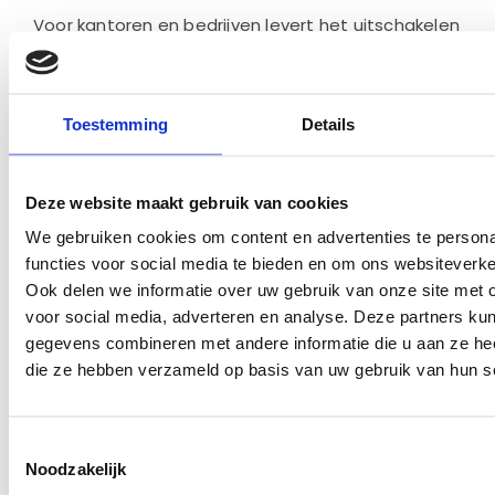
Voor kantoren en bedrijven levert het uitschakelen
van de machine buiten werktijden meestal een
duidelijke energiebesparing op.
Heb ik krachtstroom (400V)
Toestemming
Details
nodig voor een energiezuinige
machine?
Deze website maakt gebruik van cookies
We gebruiken cookies om content en advertenties te persona
Nee, een energiezuinige koffiemachine heeft niet
functies voor social media te bieden en om ons websiteverke
per se krachtstroom nodig. Veel professionele
Ook delen we informatie over uw gebruik van onze site met 
koffiemachines werken gewoon op 230 volt en
voor social media, adverteren en analyse. Deze partners ku
kunnen worden aangesloten op een normaal
gegevens combineren met andere informatie die u aan ze heef
stopcontact.
die ze hebben verzameld op basis van uw gebruik van hun s
Krachtstroom wordt vooral gebruikt bij grote
horecamachines met meerdere boilers of
machines die zeer hoge capaciteit moeten
Toestemmingsselectie
Noodzakelijk
leveren.