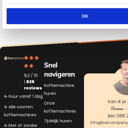
tijdens een evenement, met een professionele
koffiemachine van Bar Company Koffiemachines
geniet je altijd van kwaliteit, smaak en gemak.
OK
👉
Bekijk onze koffiemachines
Snel
navigeren
9,2 / 10
|
626
Koffiemachine
reviews
huren
☕ Huur vanaf 1 dag
Kan ik je
Onze
☕ Alle soorten
Thomas - 
koffiemachines
koffiemachines
Bel: 088 
Tijdelijk huren
info@barcompanyk
☕ Met of zonder