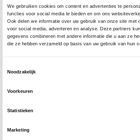
kopjes per dag drinken, zonder je zorgen te maken
We gebruiken cookies om content en advertenties te persona
over je cafeïne-inname.
functies voor social media te bieden en om ons websiteverke
Heeft koffie ook
Ook delen we informatie over uw gebruik van onze site met 
gezondheidsvoordelen?
voor social media, adverteren en analyse. Deze partners ku
gegevens combineren met andere informatie die u aan ze heef
Ja! Onderzoek laat zien dat matig koffiedrinken
die ze hebben verzameld op basis van uw gebruik van hun s
(3–4 kopjes per dag) samenhangt met meerdere
gezondheidsvoordelen:
Toestemmingsselectie
Een lager risico op hart- en vaatziekten
Noodzakelijk
Betere concentratie en alertheid
Mogelijk een lager risico op diabetes type 2
Voorkeuren
Let wel: koffie is geen wondermiddel. Het past
binnen een gezonde, gebalanceerde levensstijl en
water blijft de beste dorstlesser.
Statistieken
Koffie in elke setting
Marketing
Of je nu koffie drinkt op kantoor, in de horeca of