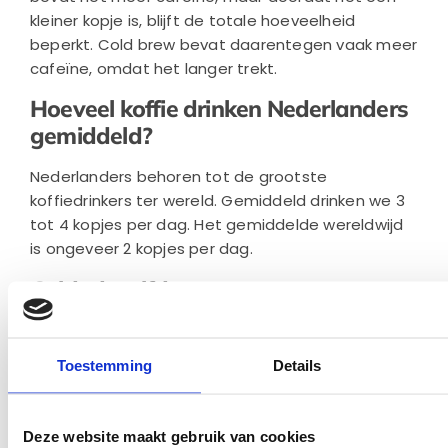
kleiner kopje is, blijft de totale hoeveelheid
beperkt. Cold brew bevat daarentegen vaak meer
cafeïne, omdat het langer trekt.
Hoeveel koffie drinken Nederlanders
gemiddeld?
Nederlanders behoren tot de grootste
koffiedrinkers ter wereld. Gemiddeld drinken we 3
tot 4 kopjes per dag. Het gemiddelde wereldwijd
is ongeveer 2 kopjes per dag.
Geldt dezelfde grens voor
cafeïnevrije koffie?
Cafeïnevrije koffie bevat nog steeds een kleine
Toestemming
Details
hoeveelheid cafeïne, maar veel minder dan
gewone koffie. Daardoor geldt de 400 mg-grens
niet echt voor decaf. Je kunt dus gerust meerdere
Deze website maakt gebruik van cookies