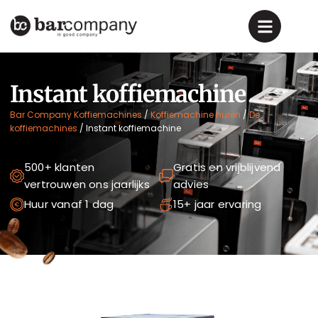
Instant koffiemachine
Bar Company Koffiemachines
/
Koffiemachine huren
/
De
koffiemachines
/
Instant koffiemachine
500+ klanten
Gratis en vrijblijvend
vertrouwen ons jaarlijks
advies
Huur vanaf 1 dag
15+ jaar ervaring