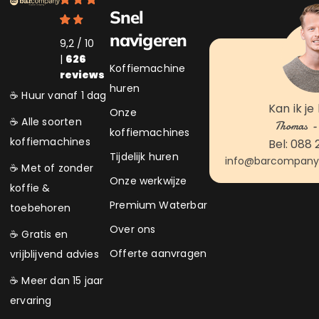
Snel
navigeren
9,2 / 10
|
626
Koffiemachine
reviews
huren
☕ Huur vanaf 1 dag
Kan ik je
Onze
☕ Alle soorten
Thomas - 
koffiemachines
koffiemachines
Bel: 088 
Tijdelijk huren
info@barcompanyk
☕ Met of zonder
Onze werkwijze
koffie &
Premium Waterbar
toebehoren
Over ons
☕ Gratis en
Offerte aanvragen
vrijblijvend advies
☕ Meer dan 15 jaar
ervaring