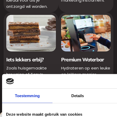
Ideaal voor als je
marketing instrument
ontzorgd wil worden.
Iets lekkers erbij?
Premium Waterbar
Zoals huisgemaakte
Hydrateren op een leuke
brownies of Tony’s
en lekkere manier
Chocolonely
Toestemming
Details
Deze website maakt gebruik van cookies