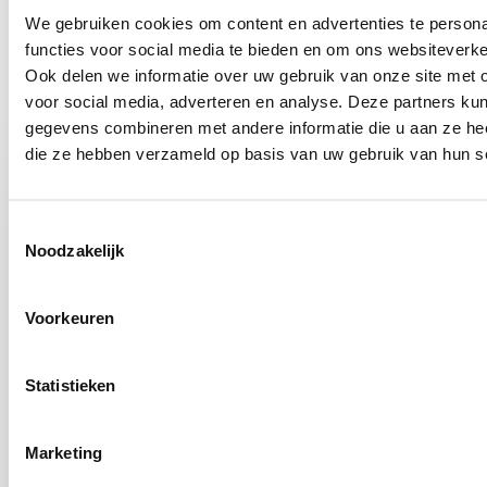
We gebruiken cookies om content en advertenties te persona
functies voor social media te bieden en om ons websiteverke
We zijn vaste partner van
Ook delen we informatie over uw gebruik van onze site met 
voor social media, adverteren en analyse. Deze partners ku
gegevens combineren met andere informatie die u aan ze heef
die ze hebben verzameld op basis van uw gebruik van hun s
Vraag eenvoudig jouw
offerte
Toestemmingsselectie
Noodzakelijk
aan
Voorkeuren
Naam
*
Statistieken
Marketing
Bedrijf