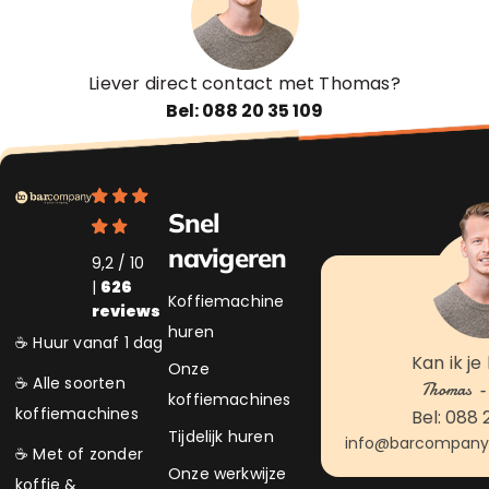
Liever direct contact met Thomas?
Bel: 088 20 35 109
Snel
navigeren
9,2 / 10
|
626
Koffiemachine
reviews
huren
☕ Huur vanaf 1 dag
Kan ik je
Onze
☕ Alle soorten
Thomas - 
koffiemachines
koffiemachines
Bel: 088 
Tijdelijk huren
info@barcompanyk
☕ Met of zonder
Onze werkwijze
koffie &