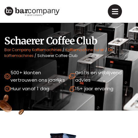
Schaerer Coffee Club
Bar Company Koffiemachines
/
Koffiemachine huren
/
De
koffiemachines
/
Schaerer Coffee Club
500+ klanten
Gratis en vrijblijvend
vertrouwen ons jaarlijks
advies
Huur vanaf 1 dag
15+ jaar ervaring