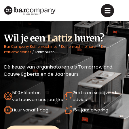
Wil je een
Lattiz
huren?
Bar Company Koffiemachines
/
Koffiemachine huren
/
De
koffiemachines
/
Lattiz huren
Dé keuze van organisatoren als Tomorrowland,
Douwe Egberts en de Jaarbeurs.
500+ klanten
Gratis en vrijblijvend
vertrouwen ons jaarlijks
advies
Huur vanaf 1 dag
15+ jaar ervaring