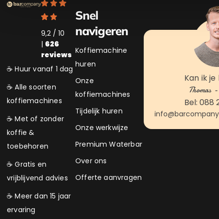
Snel
navigeren
9,2 / 10
|
626
Koffiemachine
reviews
huren
☕ Huur vanaf 1 dag
Kan ik je
Onze
☕ Alle soorten
Thomas - 
koffiemachines
koffiemachines
Bel: 088 
Tijdelijk huren
info@barcompanyk
☕ Met of zonder
Onze werkwijze
koffie &
Premium Waterbar
toebehoren
Over ons
☕ Gratis en
Offerte aanvragen
vrijblijvend advies
☕ Meer dan 15 jaar
ervaring