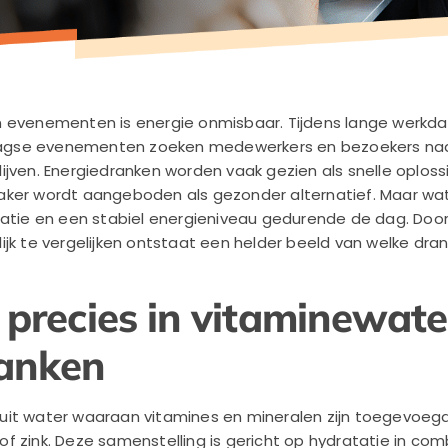
 evenementen is energie onmisbaar. Tijdens lange werkda
gse evenementen zoeken medewerkers en bezoekers naa
jven. Energiedranken worden vaak gezien als snelle oplossin
ker wordt aangeboden als gezonder alternatief. Maar wat 
tatie en een stabiel energieniveau gedurende de dag. Doo
jk te vergelijken ontstaat een helder beeld van welke dran
 precies in vitaminewate
ranken
it water waaraan vitamines en mineralen zijn toegevoegd
f zink. Deze samenstelling is gericht op hydratatie in com