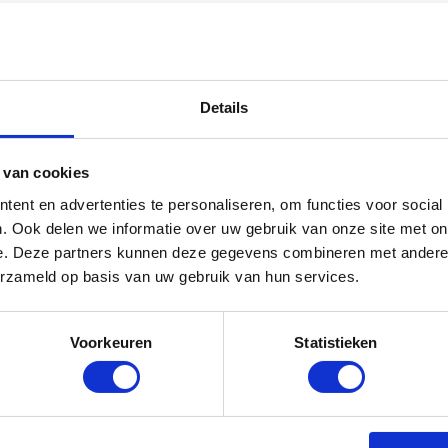
ling
n regelmatig kunstmatige zoetstoffen, kleurstoffen en sm
versterken. Vitaminewater kan deze toevoegingen ook be
Details
n wordt steeds vaker gekozen voor transparante samenst
 van cookies
aminewater tap ligt de focus op kwaliteit, bewust drinken en 
ent en advertenties te personaliseren, om functies voor social
eit en welzijn serieus nemen en dit ook willen laten zien a
. Ook delen we informatie over uw gebruik van onze site met on
e. Deze partners kunnen deze gegevens combineren met andere i
erzameld op basis van uw gebruik van hun services.
nk is beter voor hydrati
e energie
Voorkeuren
Statistieken
ater de basis. Vitaminewater sluit hier logisch op aan door
lasten. Energiedranken werken door de cafeïne juist licht 