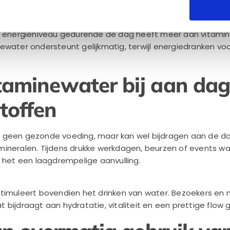
kt voor continue consumptie.
el energieniveau gedurende de dag heeft meer aan vitami
water ondersteunt gelijkmatig, terwijl energiedranken voor
taminewater bij aan dage
toffen
 geen gezonde voeding, maar kan wel bijdragen aan de da
mineralen. Tijdens drukke werkdagen, beurzen of events
t het een laagdrempelige aanvulling.
stimuleert bovendien het drinken van water. Bezoekers e
wat bijdraagt aan hydratatie, vitaliteit en een prettige flo