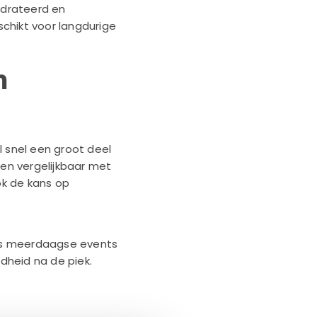
ydrateerd en
schikt voor langdurige
n
l snel een groot deel
en vergelijkbaar met
ok de kans op
ens meerdaagse events
idheid na de piek.