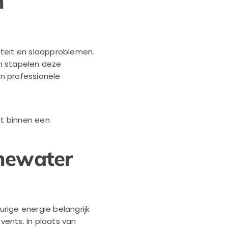
n
iteit en slaapproblemen.
n stapelen deze
in professionele
st binnen een
inewater
rige energie belangrijk
ents. In plaats van