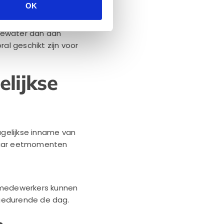
OK
newater dan aan
al geschikt zijn voor
lijkse
gelijkse inname van
 waar eetmomenten
n medewerkers kunnen
w gedurende de dag.