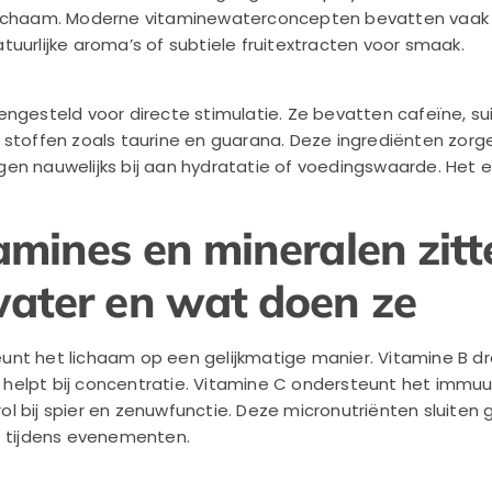
lichaam. Moderne vitaminewaterconcepten bevatten vaak w
uurlijke aroma’s of subtiele fruitextracten voor smaak.
engesteld voor directe stimulatie. Ze bevatten cafeïne, su
 stoffen zoals taurine en guarana. Deze ingrediënten zorg
en nauwelijks bij aan hydratatie of voedingswaarde. Het e
amines en mineralen zitt
ater en wat doen ze
nt het lichaam op een gelijkmatige manier. Vitamine B dr
helpt bij concentratie. Vitamine C ondersteunt het imm
 bij spier en zenuwfunctie. Deze micronutriënten sluiten g
f tijdens evenementen.