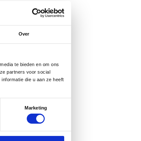
aakversterkers gebruikt
vatten, maar binnen
Over
ellingen met minimale
uitstraling. Dit past bij
 media te bieden en om ons
an medewerkers en
ze partners voor social
nformatie die u aan ze heeft
e en
Marketing
dat het vocht aanvult
uitdrogend en zijn