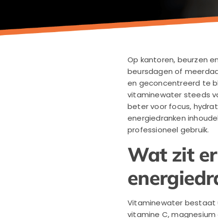
Op kantoren, beurzen en
beursdagen of meerdaa
en geconcentreerd te bli
vitaminewater steeds va
beter voor focus, hydra
energiedranken inhoudeli
professioneel gebruik.
Wat zit er
energied
Vitaminewater bestaat u
vitamine C, magnesium o