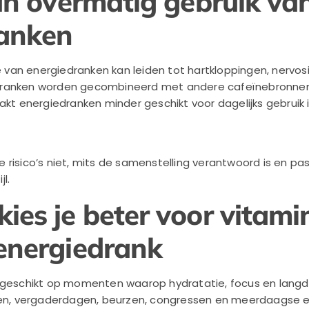
van overmatig gebruik va
ranken
an energiedranken kan leiden tot hartkloppingen, nervos
dranken worden gecombineerd met andere cafeïnebronne
akt energiedranken minder geschikt voor dagelijks gebruik 
 risico’s niet, mits de samenstelling verantwoord is en pa
l.
ies je beter voor vitam
energiedrank
 geschikt op momenten waarop hydratatie, focus en langdu
ren, vergaderdagen, beurzen, congressen en meerdaagse ev