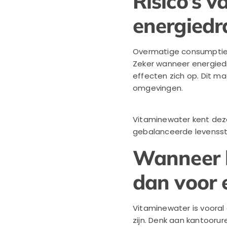
Risico’s 
energied
Overmatige consumptie v
Zeker wanneer energie
effecten zich op. Dit ma
omgevingen.
Vitaminewater kent deze
gebalanceerde levensstij
Wanneer k
dan voor 
Vitaminewater is vooral
zijn. Denk aan kantooru