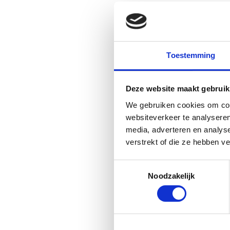
samenstel
In energiedranken worde
om smaak en effect te 
Toestemming
professionele concepte
toevoegingen.
Deze website maakt gebruik
Bij een professionele vit
We gebruiken cookies om cont
organisaties die vitalit
websiteverkeer te analyseren
bezoekers.
media, adverteren en analys
verstrekt of die ze hebben v
Welke dra
Toestemmingsselectie
langdurig
Noodzakelijk
Voor hydratatie blijft w
zonder het lichaam te be