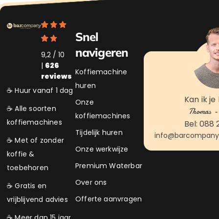
Snel
navigeren
9,2 / 10
|
626
Koffiemachine
reviews
huren
☕ Huur vanaf 1 dag
Kan ik je
Onze
☕ Alle soorten
Thomas - 
koffiemachines
koffiemachines
Bel: 088 
Tijdelijk huren
info@barcompanyk
☕ Met of zonder
Onze werkwijze
koffie &
Premium Waterbar
toebehoren
Over ons
☕ Gratis en
Offerte aanvragen
vrijblijvend advies
☕ Meer dan 15 jaar