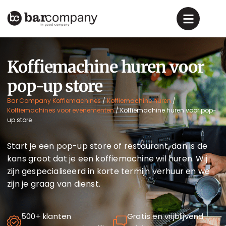
Koffiemachine huren voor
pop-up store
Bar Company Koffiemachines
/
Koffiemachine huren
/
Koffiemachines voor evenementen
/
Koffiemachine huren voor pop-
up store
Start je een pop-up store of restaurant, dan is de
kans groot dat je een koffiemachine wil huren. Wij
zijn gespecialiseerd in korte termijn verhuur en we
zijn je graag van dienst.
500+ klanten
Gratis en vrijblijvend