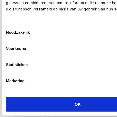
gegevens combineren met andere informatie die u aan ze heef
die ze hebben verzameld op basis van uw gebruik van hun s
Vertel mij meer over (vink aan, waar je meer
Toestemmingsselectie
over wilt weten)
Noodzakelijk
Vitamine Water Tap
Voorkeuren
Logo op bekers
Iets lekkers erbij
Koffiebar-meubel
Statistieken
Koffie- en thee pakket
Marketing
Versturen
OK