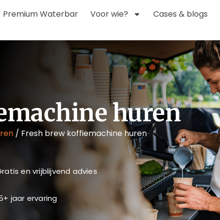
Premium Waterbar
Voor wie?
Cases & blogs
iemachine huren
uren
/
Fresh brew koffiemachine huren
ratis en vrijblijvend advies
5+ jaar ervaring