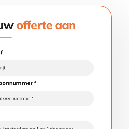
ouw
offerte aan
jf
foonnummer
*