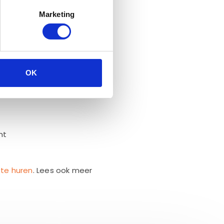
Marketing
 filter
OK
mt
m
te huren
. Lees ook meer