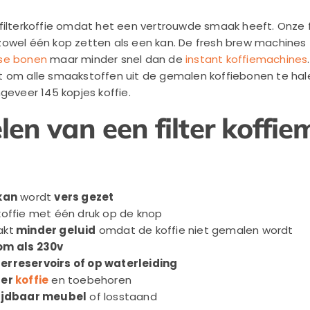
filterkoffie omdat het een vertrouwde smaak heeft. Onze 
owel één kop zetten als een kan. De fresh brew machines z
rse bonen
maar minder snel dan de
instant koffiemachines
 om alle smaakstoffen uit de gemalen koffiebonen te hale
geveer 145 kopjes koffie.
len van een filter koffi
kan
wordt
vers gezet
offie met één druk op de knop
akt
minder geluid
omdat de koffie niet gemalen wordt
om als 230v
erreservoirs of op waterleiding
der
koffie
en toebehoren
ijdbaar meubel
of losstaand