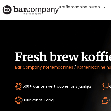
Koffiemachine huren
Fresh brew koff
Bar Company Koffiemachines
/
Koffiemachine h
500+ klanten vertrouwen ons jaarlijks
G
Huur vanaf 1 dag
1