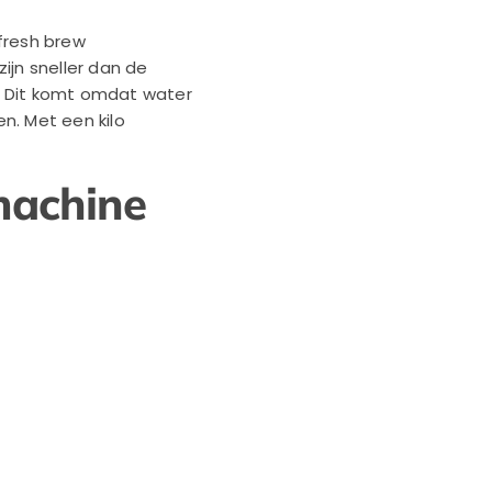
fresh brew
ijn sneller dan de
. Dit komt omdat water
n. Met een kilo
emachine