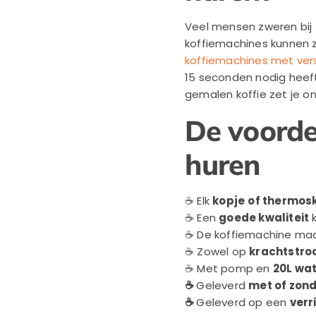
Veel mensen zweren bij 
koffiemachines kunnen z
koffiemachines met ve
15 seconden nodig heeft
gemalen koffie zet je on
De voorde
huren
☕ Elk
kopje
of thermos
☕ Een
goede kwaliteit
k
☕ De koffiemachine ma
☕ Zowel op
krachtstro
☕ Met pomp en
20L wat
☕
Geleverd
met of zon
☕
Geleverd op een
verr