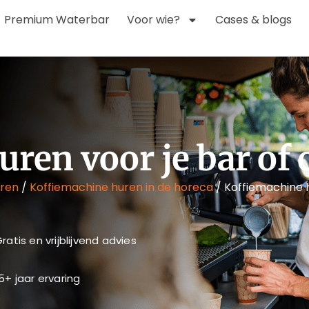
Premium Waterbar
Voor wie?
Cases & blogs
ren voor je bar of 
uren
/
Koffiemachine huren in de horeca
/
Koffiemachine h
ratis en vrijblijvend advies
5+ jaar ervaring