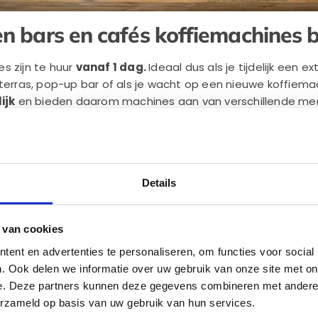
 bars en cafés koffiemachines bi
s zijn te huur
vanaf 1 dag
.
Ideaal dus als je tijdelijk een
 terras, pop-up bar of als je wacht op een nieuwe koffiema
ijk
en bieden daarom machines aan van verschillende merk
 je ook de
beste prijs-kwaliteitverhouding
garanderen
offie
(blijven) gebruiken of wij verzorgen dit voor je
omachine altijd
gratis testen
Details
n onderhoud
is altijd inbegrepen
eer over onze mogelijkheden:
 van cookies
ent en advertenties te personaliseren, om functies voor social
. Ook delen we informatie over uw gebruik van onze site met on
e. Deze partners kunnen deze gegevens combineren met andere i
erzameld op basis van uw gebruik van hun services.