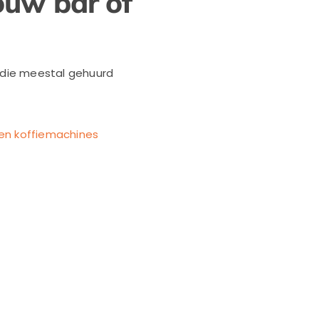
ouw bar of
s die meestal gehuurd
en koffiemachines