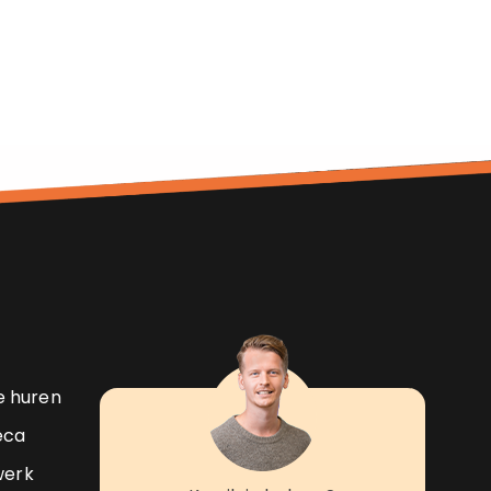
ne huren
eca
werk