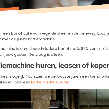
r een bar of café vanwege de sfeer en de beleving. Laat 
nt met de juiste koffiemachine.
machine is onmisbaar in iedere bar of café. 85% van alle Ne
an jouw gasten. De vraag is alleen:
fiemachine huren, leasen of kope
e opties mogelijk. Toch zien we de laatste jaren een trend o
fés en bars een
koffiemachine huren
.