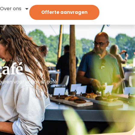
Over ons
Offerte aanvragen
café
uren voor je bar of café