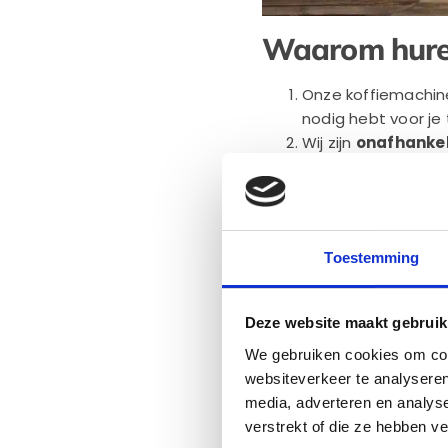
Waarom huren
Onze koffiemachine
nodig hebt voor je
Wij zijn
onafhankel
prijsklassen.
Daarom kunnen wij
Je mag
je eigen k
Je mag de espress
Toestemming
Gratis service e
We vertellen je graag m
Deze website maakt gebruik
We gebruiken cookies om cont
websiteverkeer te analyseren
media, adverteren en analys
verstrekt of die ze hebben v