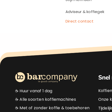
Adviseur & koffiegek
Direct contact
Snel
Koffie
☕ Huur vanaf 1 dag
☕ Alle soorten koffiemachines
Onze k
☕ Met of zonder koffie & toebehoren
Tijdeli