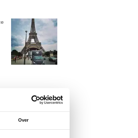
ze
.
verzorgen voor alle VIPS
 Van
halfautomatische
 we hebben alle registers
Over