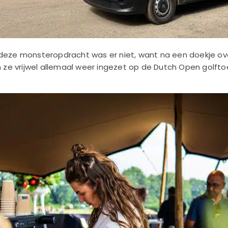
 deze monsteropdracht was er niet, want na een doekje o
e vrijwel allemaal weer ingezet op de Dutch Open golfto