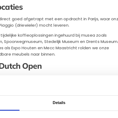
ocaties
rect goed afgetrapt met een opdracht in Parijs, waar on
-Piaggio (driewieler) mocht leveren.
ijdelijke koffieoplossingen ingehuurd bij musea zoals
eum, Spoorwegmuseum, Stedelijk Museum en Drents Museum
ies als Expo Houten en Mecc Maastricht rolden we onze
jdbare meubels naar binnen.
 Dutch Open
ht van het jaar was de uitvraag om de koffiemachines te 
tch Grand Prix in Zandvoort afgelopen 3, 4 en 5 september.
volautomaten op meubels en losstaande koffiemachines
;
Details