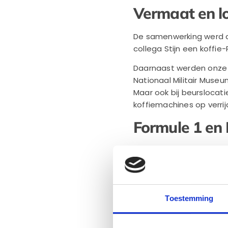
Vermaat en l
De samenwerking werd di
collega Stijn een koffie
Daarnaast werden onze t
Nationaal Militair Mus
Maar ook bij beurslocat
koffiemachines op verri
Formule 1 en
Maar de absolute opdrac
tijdens de Formule 1 Du
espressomachines
tot
opengetrokken.
Toestemming