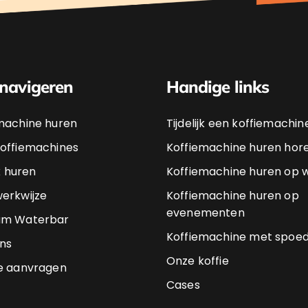
 navigeren
Handige links
machine huren
Tijdelijk een koffiemachi
offiemachines
Koffiemachine huren hor
jk huren
Koffiemachine huren op 
erkwijze
Koffiemachine huren op
evenementen
um Waterbar
Koffiemachine met spoe
ns
Onze koffie
e aanvragen
Cases