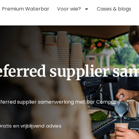
Premium Waterbar
Voor wie?
Cases & blogs
referred supplier s
referred supplier samenwerking met Bar Company
ratis en vrijblijvend advies