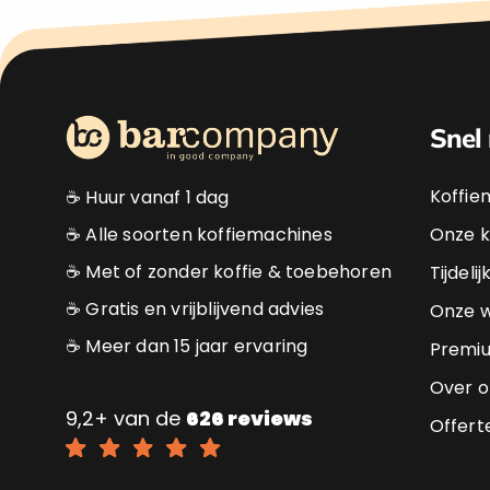
Snel
Koffie
☕ Huur vanaf 1 dag
☕ Alle soorten koffiemachines
Onze k
☕ Met of zonder koffie & toebehoren
Tijdeli
☕ Gratis en vrijblijvend advies
Onze w
☕ Meer dan 15 jaar ervaring
Premi
Over o
9,2+ van de
626 reviews
Offert