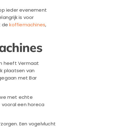
f op ieder evenement
angrijk is voor
k de
koffiemachines
,
achines
om heeft Vermaat
jk plaatsen van
ngegaan met Bar
 we met echte
 vooral een horeca
zorgen. Een vogelvlucht