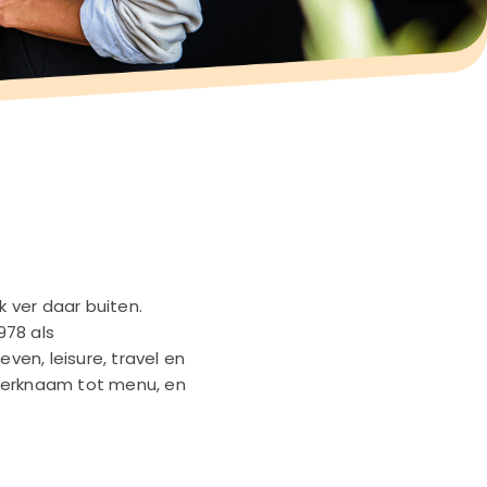
 ver daar buiten.
978 als
ven, leisure, travel en
n merknaam tot menu, en