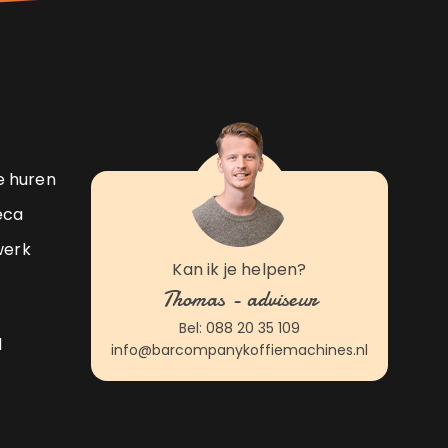
ne huren
eca
werk
Kan ik je helpen?
Thomas - adviseur
Bel: 088 20 35 109
d
info@barcompanykoffiemachines.nl