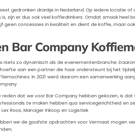
meest gedronken drankje in Nederland. Op iedere locatie o
, zijn er dus ook veel koffiedrinkers. Omdat smaak heel bel
f geen concessies in kwaliteit en dient de koffie, maar oo
en Bar Company Koffiem
 is niets zo dynamisch als de evenementenbranche. Daar
hoefte aan een partner die haar ondersteunt bij het tijdeli
ffiemachines. In 2021 werd daarom een samenwerking aa
mpany.
e reden dat we voor Bar Company hebben gekozen, is dat
ofessionals te maken hebben qua servicegerichtheid en ze
s Lex Roos, Manager Inkoop en Logistiek
 hebben we de gaafste opdrachten voor Vermaat mogen ver
nden;