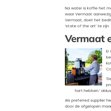
Na water is koffie het 
waar Vermaat aanwezig is
Vermaat, doet het bedrij
‘state of the art’ te zijn.
Vermaat 
Er
be
ko
Co
‘D
pr
hart hebben.’ aldu
Als preferred supplier
door de afgelopen maa