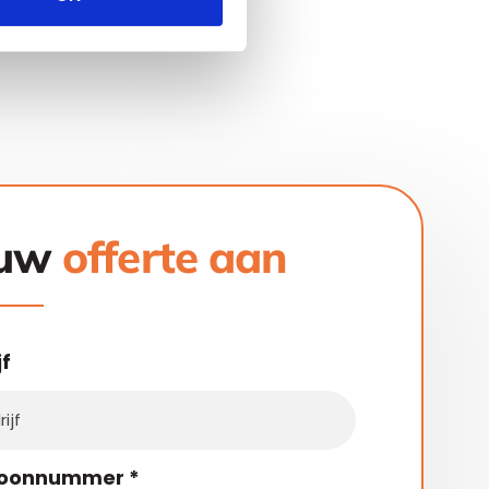
ouw
offerte aan
jf
foonnummer
*