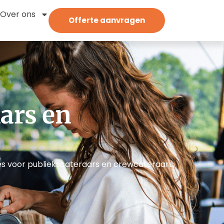
Over ons
Offerte aanvragen
ars en
s voor publiekscateraars en crewcateraars