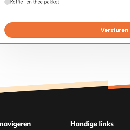
Koffie- en thee pakket
Versturen
 navigeren
Handige links