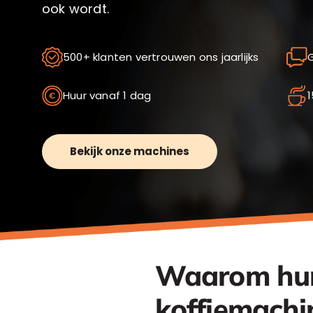
ook wordt.
500+ klanten vertrouwen ons jaarlijks
G
Huur vanaf 1 dag
1
Bekijk onze machines
Waarom hur
koffiemachin