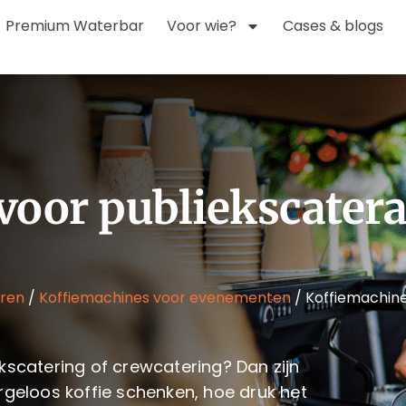
Premium Waterbar
Voor wie?
Cases & blogs
voor publiekscatera
uren
/
Koffiemachines voor evenementen
/
Koffiemachine
kscatering of crewcatering? Dan zijn
rgeloos koffie schenken, hoe druk het