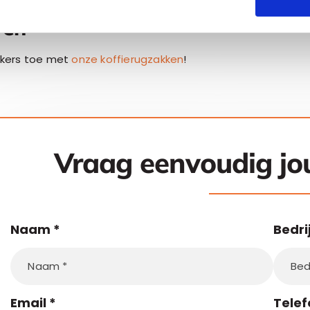
ren
ekers toe met
onze koffierugzakken
!
Vraag eenvoudig j
Naam
*
Bedri
Email
*
Tele