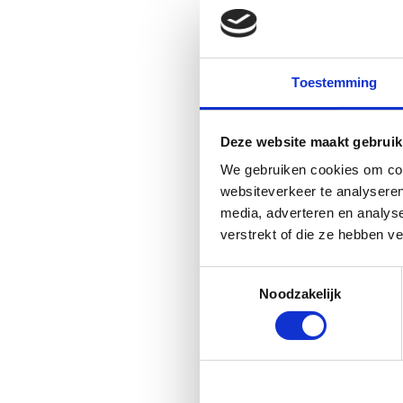
Koffiemachines 
85% van de mensen op een fes
supersnelle
instant koffiema
Toestemming
Mag het op de ‘glamping’ iet
voor de barista’s.
Deze website maakt gebruik
We gebruiken cookies om cont
websiteverkeer te analyseren
media, adverteren en analys
De koffiemach
verstrekt of die ze hebben v
Toestemmingsselectie
Noodzakelijk
Coffee Bar Cont
Heb je onze
koffie bar contai
voor publieksevenementen en