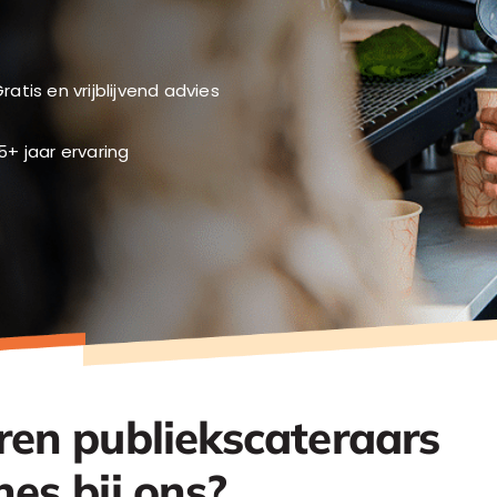
ratis en vrijblijvend advies
5+ jaar ervaring
en publiekscateraars
es bij ons?