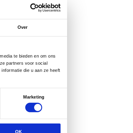
 koffie. Wij hebben
offie te voorzien.
Over
omaat espressomachines
 media te bieden en om ons
ze partners voor social
nformatie die u aan ze heeft
 piekmomenten.
Marketing
ars en dus bijzonder geschikt
OK