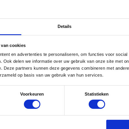
huren voor de festivalcamping
tivalcamping begint zijn of haar dag graag met een kopje
chines
die geschikt zijn om honderden mensen per uur van k
Details
s luxer? Dan plaatsen we
verse bonen machines
of
halfaut
 van cookies
ent en advertenties te personaliseren, om functies voor social
. Ook delen we informatie over uw gebruik van onze site met on
e. Deze partners kunnen deze gegevens combineren met andere i
ines hadden met gemak genoeg capaciteit op de
erzameld op basis van uw gebruik van hun services.
Concert at Sea
Voorkeuren
Statistieken
ainer
ners
al gezien? Dit zijn Nederland’s snelste mobiele koffieb
 festivals.