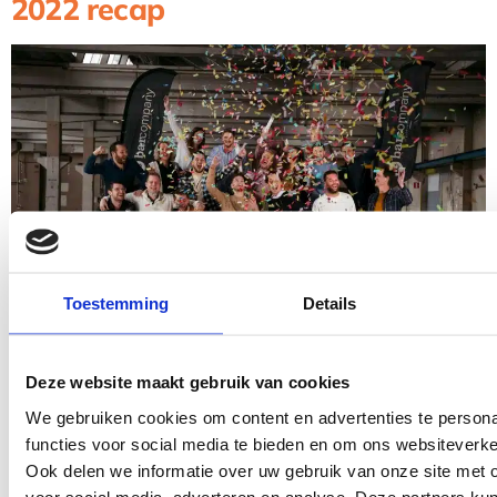
2022 recap
Toestemming
Details
Bekijk hoe 2022 voor ons is geweest 2022 was ons
Deze website maakt gebruik van cookies
beste jaar ooit! Bekijk in minder dan een minuut waar
We gebruiken cookies om content en advertenties te persona
we allemaal zijn geweest;
functies voor social media te bieden en om ons websiteverke
Ook delen we informatie over uw gebruik van onze site met 
Koffiemachines op beursstands
voor social media, adverteren en analyse. Deze partners ku