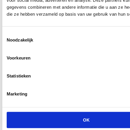
tijdens De Horecava 2023
gegevens combineren met andere informatie die u aan ze heef
die ze hebben verzameld op basis van uw gebruik van hun s
Toestemmingsselectie
Noodzakelijk
Voorkeuren
Statistieken
Marketing
Op vrijwel iedere beurs in Nederland kom je onze
koffiemachines tegen. Zo ook op de Horecava 2023.
OK
Maar deze beurs was extra speciaal voor ons, omdat