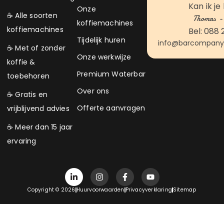
Kan ik je
Onze
☕ Alle soorten
Thomas - 
koffiemachines
koffiemachines
Bel: 088 
Tijdelijk huren
info@barcompanyk
☕ Met of zonder
Onze werkwijze
koffie &
Premium Waterbar
toebehoren
Over ons
☕ Gratis en
Offerte aanvragen
vrijblijvend advies
☕ Meer dan 15 jaar
ervaring
Copyright © 2026
Huurvoorwaarden
Privacyverklaring
Sitemap